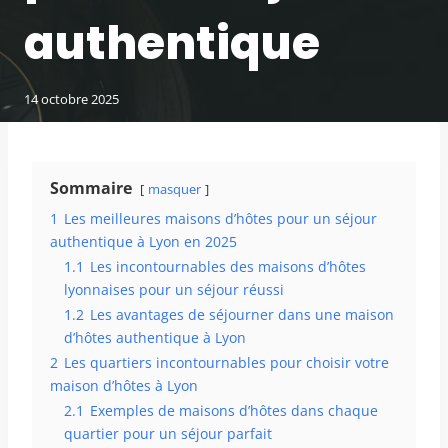
authentique
14 octobre 2025
Sommaire
masquer
1
Les meilleures maisons d’hôtes pour un séjour
authentique à Lyon en 2025
1.1
Les incontournables des maisons d’hôtes
lyonnaises pour un séjour réussi
1.2
Les avantages de séjourner dans une maison
d’hôtes authentique à Lyon
2
Les quartiers incontournables pour choisir votre
maison d’hôtes à Lyon
2.1
Exemples de maisons d’hôtes dans chaque
quartier pour un séjour parfait