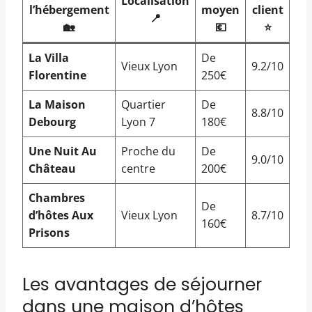
Localisation
l’hébergement
moyen
client
📍
🏡
💶
⭐️
La Villa
De
Vieux Lyon
9.2/10
Florentine
250€
La Maison
Quartier
De
8.8/10
Debourg
Lyon 7
180€
Une Nuit Au
Proche du
De
9.0/10
Château
centre
200€
Chambres
De
d’hôtes Aux
Vieux Lyon
8.7/10
160€
Prisons
Les avantages de séjourner
dans une maison d’hôtes