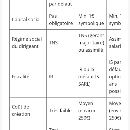
par défaut
Pas
Min. 1€
Min. 1€
Capital social
obligatoire
symbolique
symboliq
TNS (gérant
Régime social
Assimilé
TNS
majoritaire)
du dirigeant
salarié
ou assimilé
IS par
IR ou IS
défaut,
Fiscalité
IR
(défaut IS
option IR
SARL)
ans
possible
Moyen
Moyen
Coût de
Très faible
(environ
(environ
création
250€)
250€)
Test,
Start-up,