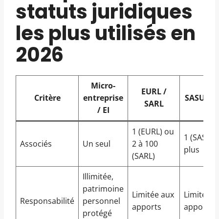
statuts juridiques
les plus utilisés en
2026
Micro-
EURL /
Critère
entreprise
SASU / S
SARL
/ EI
1 (EURL) ou
1 (SASU) 
Associés
Un seul
2 à 100
plus
(SARL)
Illimitée,
patrimoine
Limitée aux
Limitée a
Responsabilité
personnel
apports
apports
protégé