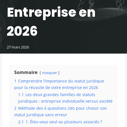
Entreprise en
2026
27 mars 2026
Sommaire
masquer
1
Comprendre l’importance du statut juridique
pour la réussite de votre entreprise en 2026
1.1
Les deux grandes familles de statuts
juridiques : entreprise individuelle versus société
2
Méthode des 6 questions clés pour choisir son
statut juridique sans erreur
2.1
1. Êtes-vous seul ou plusieurs associés ?