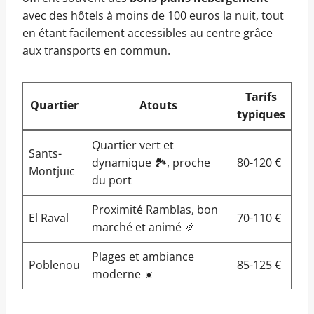
avec des hôtels à moins de 100 euros la nuit, tout
en étant facilement accessibles au centre grâce
aux transports en commun.
Tarifs
Quartier
Atouts
typiques
Quartier vert et
Sants-
dynamique 🏞️, proche
80-120 €
Montjuïc
du port
Proximité Ramblas, bon
El Raval
70-110 €
marché et animé 🎉
Plages et ambiance
Poblenou
85-125 €
moderne ☀️