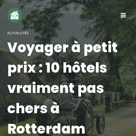
Aller
au
contenu
ACTUALITÉS
Voyager à petit
prix : 10 hôtels
vraiment pas
chers à
Rotterdam