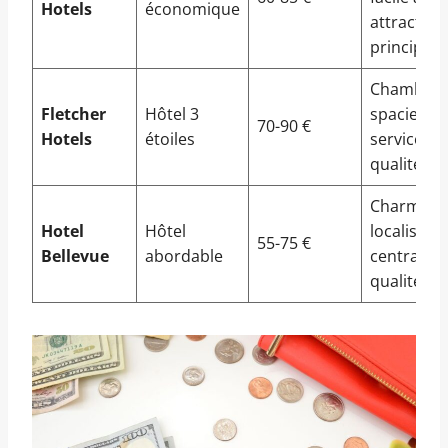
Hotels
économique
attraction
principale
Chambres
Fletcher
Hôtel 3
spacieuse
70-90 €
Hotels
étoiles
services d
qualité
Charmant
Hotel
Hôtel
localisati
55-75 €
Bellevue
abordable
centrale, 
qualité-pr