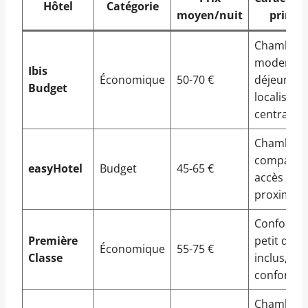
Hôtel
Catégorie
moyen/nuit
princip
Chambres
modernes,
Ibis
Économique
50-70 €
déjeuner,
Budget
localisati
centrale
Chambres
compacte
easyHotel
Budget
45-65 €
accès Wi-F
proximité
Confort si
Première
petit déje
Économique
55-75 €
Classe
inclus, gr
confort
Chambres