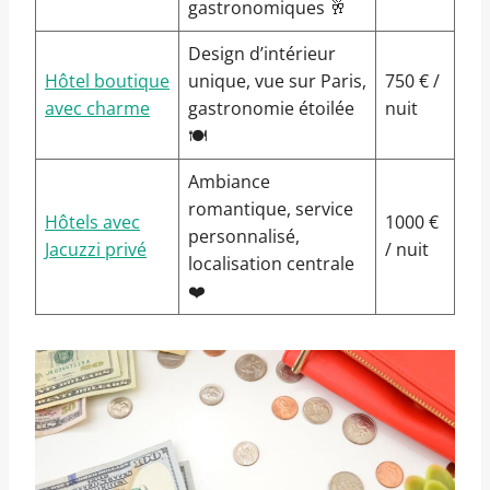
gastronomiques 🥂
Design d’intérieur
Hôtel boutique
unique, vue sur Paris,
750 € /
avec charme
gastronomie étoilée
nuit
🍽️
Ambiance
romantique, service
Hôtels avec
1000 €
personnalisé,
Jacuzzi privé
/ nuit
localisation centrale
❤️