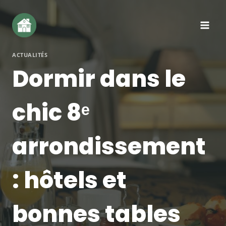
Aller
au
contenu
ACTUALITÉS
Dormir dans le
chic 8ᵉ
arrondissement
: hôtels et
bonnes tables