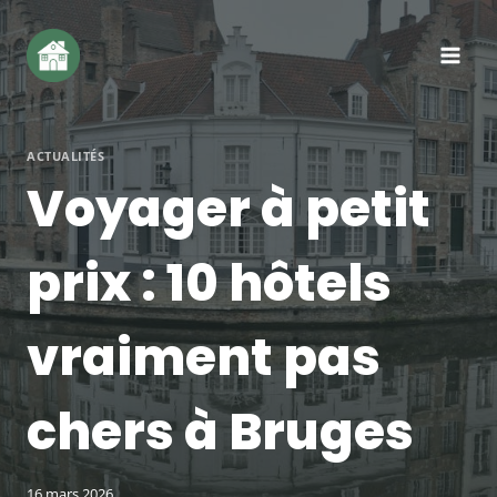
Aller
au
contenu
ACTUALITÉS
Voyager à petit
prix : 10 hôtels
vraiment pas
chers à Bruges
16 mars 2026